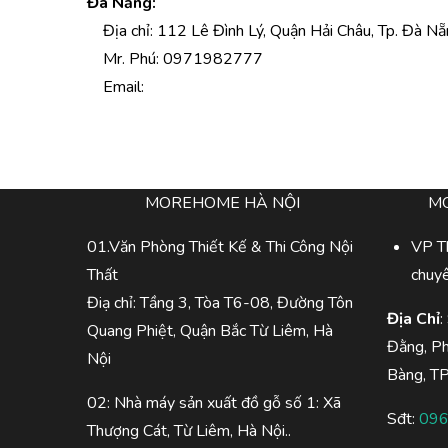
Đà Nẵng:
Địa chỉ: 112 Lê Đình Lý, Quận Hải Châu, Tp. Đà Nẵ
Mr. Phú: 0971982777
Email:
MOREHOME HÀ NỘI
M
01.Văn Phòng Thiết Kế & Thi Công Nội
VP Th
Thất
chuy
Điạ chỉ: Tầng 3, Tòa T6-08, Đường Tôn
Địa Chỉ
:
Quang Phiệt, Quận Bắc Từ Liêm, Hà
Đằng, P
Nội
Bàng, T
02: Nhà máy sản xuất đồ gỗ số 1: Xã
Sđt:
096
Thượng Cát, Từ Liêm, Hà Nội..