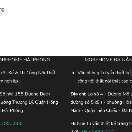
ng.
OREHOME HẢI PHÒNG
MOREHOME ĐÀ NẴ
iết Kế & Thi Công Nội Thất
Văn phòng Tư vấn thiết kế 
ên nghiệp
công nội thất nội thất cao 
 Số nhà 155 Đường Bạch
Địa chỉ:
Lô số 4 - Đường Mê L
hường Thượng Lý, Quận Hồng
đường số 5 cũ ) - phường Hòa
P Hải Phòng
Nam - Quận Liên Chiểu - Đà 
.1993.555
Hotline tư vấn thiết kế trang tr
thất:
097.1982.777