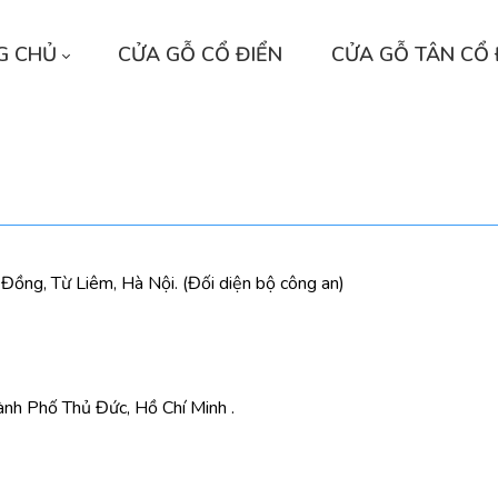
G CHỦ
CỬA GỖ CỔ ĐIỂN
CỬA GỖ TÂN CỔ 
ồng, Từ Liêm, Hà Nội. (Đối diện bộ công an)
nh Phố Thủ Đức, Hồ Chí Minh .