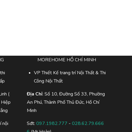
NG
MOREHOME HỒ CHÍ MINH
thi
VP Thiết Kế trang trí Nội Thất & Thi
cấp
Công Nội Thất
inh (
Địa Chỉ
: Số 10, Đường Số 33, Phường
 Hiệp
An Phú, Thành Phố Thủ Đức, Hồ Chí
Nẵng
Minh
í nội
Sđt:
097.1982.777
-
028.62.79.666
6
(Mr Hoàn)