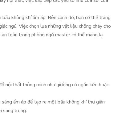
ay nội thất, việc sắp xếp các yếu tố như cửa sổ, cửa
n bầu không khí ấm áp. Bên cạnh đó, bạn có thể trang
giấc ngủ. Việc chọn lựa những vật liệu chống cháy cho
và an toàn trong phòng ngủ master có thể mang lại
đồ nội thất thông minh như giường có ngăn kéo hoặc
u sáng ấm áp để tạo ra một bầu không khí thư giãn.
a sang trọng.