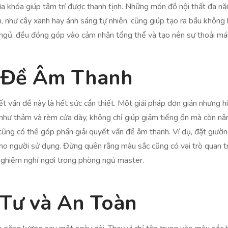
hìa khóa giúp tâm trí được thanh tịnh. Những món đồ nội thất đa nă
n, như cây xanh hay ánh sáng tự nhiên, cũng giúp tạo ra bầu không 
 ngủ, đều đóng góp vào cảm nhận tổng thể và tạo nên sự thoải mái
n Đề Âm Thanh
yết vấn đề này là hết sức cần thiết. Một giải pháp đơn giản nhưng 
, như thảm và rèm cửa dày, không chỉ giúp giảm tiếng ồn mà còn n
 cũng có thể góp phần giải quyết vấn đề âm thanh. Ví dụ, đặt giườ
n cho người sử dụng. Đừng quên rằng màu sắc cũng có vai trò quan
 nghiệm nghỉ ngơi trong phòng ngủ master.
Tư và An Toàn