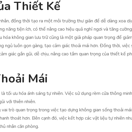
a Thiết Kế
nhân, đồng thời tạo ra một môi trường thư giãn để dễ dàng xoa dị
ng năng tiện ích, có thể nâng cao hiệu quả nghỉ ngơi và tăng cường
 ưu hóa không gian lưu trữ cũng là một giải pháp quan trọng để gi
ng ngủ luôn gọn gàng, tạo cảm giác thoải mái hơn. Đồng thời, việc
ảm giác gần gũi, dễ chịu, nâng cao tầm quan trọng của thiết kế p
hoải Mái
là tối ưu hóa ánh sáng tự nhiên. Việc sử dụng rèm cửa thông minh 
ũi với thiên nhiên.
ng vai trò quan trọng trong việc tạo dựng không gian sống thoải m
anh thoát hơn. Bên cạnh đó, việc kết hợp các vật liệu tự nhiên như
chủ nhân căn phòng.