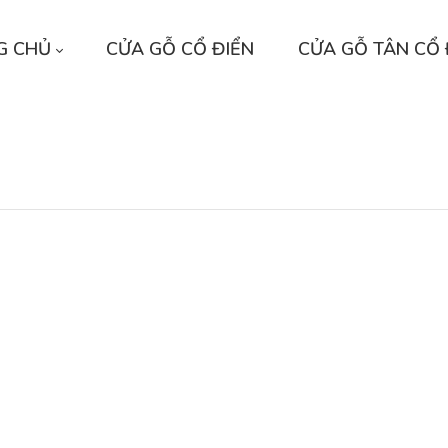
G CHỦ
CỬA GỖ CỔ ĐIỂN
CỬA GỖ TÂN CỔ 