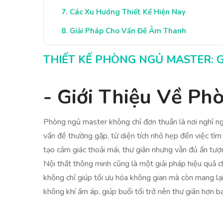
Các Xu Hướng Thiết Kế Hiện Nay
Giải Pháp Cho Vấn Đề Âm Thanh
Bảo Đảm Sự Riêng Tư và An Toàn
THIẾT KẾ PHÒNG NGỦ MASTER: 
Kết Luận: Tạo Dựng Không Gian Lý Tưởng
- Giới Thiệu Về P
Phòng ngủ master không chỉ đơn thuần là nơi nghỉ ngơ
vấn đề thường gặp, từ diện tích nhỏ hẹp đến việc tì
tạo cảm giác thoải mái, thư giãn nhưng vẫn đủ ấn tượ
Nội thất thông minh cũng là một giải pháp hiệu quả 
không chỉ giúp tối ưu hóa không gian mà còn mang lại
không khí ấm áp, giúp buổi tối trở nên thư giãn hơn 