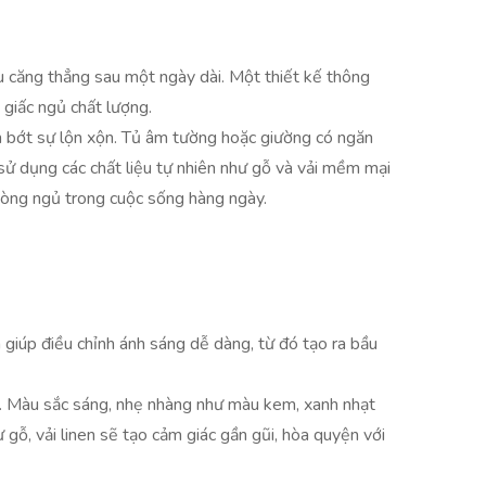
u căng thẳng sau một ngày dài. Một thiết kế thông
 giấc ngủ chất lượng.
ảm bớt sự lộn xộn. Tủ âm tường hoặc giường có ngăn
 sử dụng các chất liệu tự nhiên như gỗ và vải mềm mại
hòng ngủ trong cuộc sống hàng ngày.
giúp điều chỉnh ánh sáng dễ dàng, từ đó tạo ra bầu
ái. Màu sắc sáng, nhẹ nhàng như màu kem, xanh nhạt
 gỗ, vải linen sẽ tạo cảm giác gần gũi, hòa quyện với