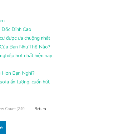
năm
m Đốc Đỉnh Cao
 cư được ưa chuộng nhất
g Của Bạn Như Thế Nào?
nghiệp hot nhất hiện nay
g Hơn Bạn Nghĩ?
sofa ấn tượng, cuốn hút
ew Count (249)
|
Return
re