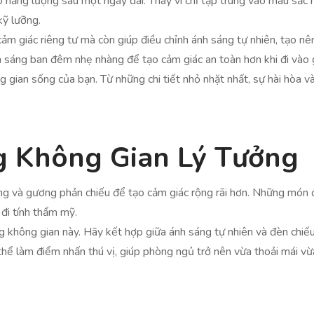
o năng lượng sau một ngày dài. Thay vì chỉ tập trung vào màu sắc h
kỹ lưỡng.
ảm giác riêng tư mà còn giúp điều chỉnh ánh sáng tự nhiên, tạo nê
h sáng ban đêm nhẹ nhàng để tạo cảm giác an toàn hơn khi đi vào 
 gian sống của bạn. Từ những chi tiết nhỏ nhặt nhất, sự hài hòa 
g Không Gian Lý Tưởng
ng và gương phản chiếu để tạo cảm giác rộng rãi hơn. Những món 
đi tính thẩm mỹ.
g không gian này. Hãy kết hợp giữa ánh sáng tự nhiên và đèn chiế
thể làm điểm nhấn thú vị, giúp phòng ngủ trở nên vừa thoải mái vừ