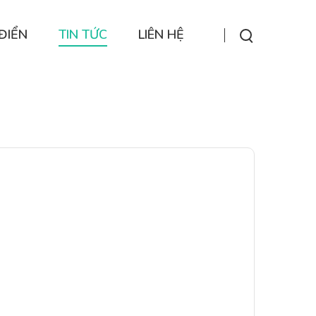
ĐIỂN
TIN TỨC
LIÊN HỆ