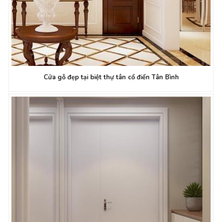
Cửa gỗ đẹp tại biệt thự tân cổ điển Tân Bình