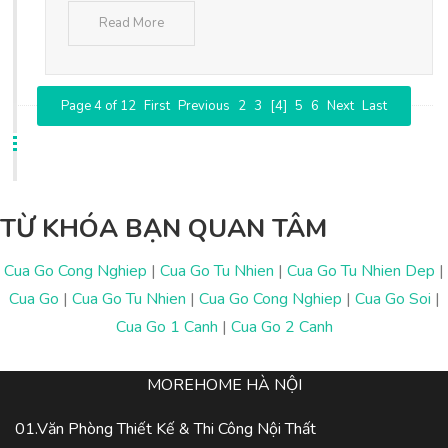
Read More
Page 4 of 12
First
Previous
2
3
[4]
5
6
Next
Last
TỪ KHÓA BẠN QUAN TÂM
Cua Go Cong Nghiep
|
Cua Go Tu Nhien
|
Cua Go Tu Nhien Dep
|
Cua Go
|
Cua Go Tu Nhien
|
Cua Go Cong Nghiep
|
Cua Go Soi
|
Cua Go 1 Canh
|
Cua Go 2 Canh
MOREHOME HÀ NỘI
01.Văn Phòng Thiết Kế & Thi Công Nội Thất